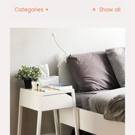
Categories
Show all
Mauris
gravida
sagittis metus