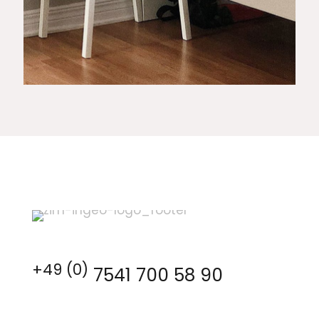
Quisque
Quisque orci
placerat a
urna turpis
purus amet
duis
+49 (0)
7541 700 58 90